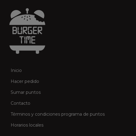
r
e
c
i
o
s
:
d
Inicio
e
s
Hacer pedido
d
Sumar puntos
e
Contacto
$
Términos y condiciones programa de puntos
6
Horarios locales
2