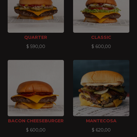
QUARTER
CLASSIC
$
590,00
$
600,00
BACON CHEESEBURGER
MANTECOSA
$
600,00
$
620,00