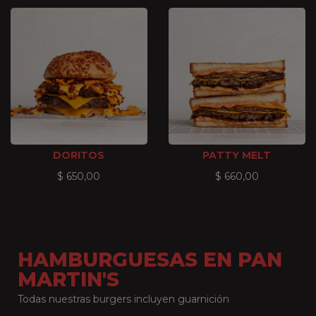
DORITOS
PATTY MELT
$
650,00
$
660,00
HAMBURGUESAS EN PAN
MARTIN'S
Todas nuestras burgers incluyen guarnición