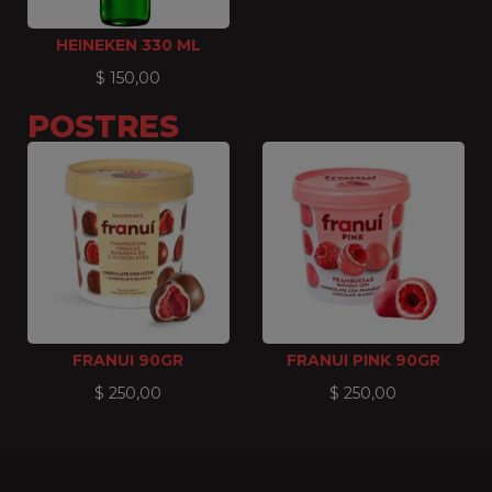
HEINEKEN 330 ML
$
150,00
POSTRES
FRANUI 90GR
FRANUI PINK 90GR
$
250,00
$
250,00