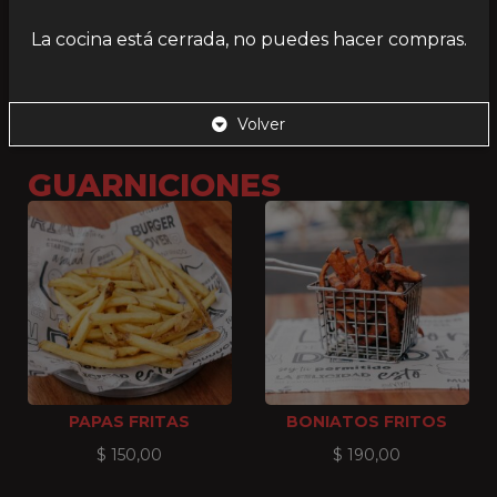
La cocina está cerrada, no puedes hacer compras.
PAPAS CHEDDAR
Volver
$
470,00
GUARNICIONES
PAPAS FRITAS
BONIATOS FRITOS
$
150,00
$
190,00