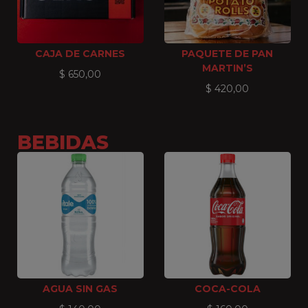
CAJA DE CARNES
PAQUETE DE PAN
MARTIN’S
$
650,00
$
420,00
BEBIDAS
AGUA SIN GAS
COCA-COLA