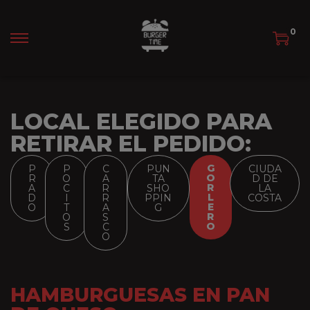
0
LOCAL ELEGIDO PARA
RETIRAR EL PEDIDO:
G
P
P
C
PUN
CIUDA
O
R
O
A
TA
D DE
R
A
C
R
SHO
LA
L
D
I
R
PPIN
COSTA
E
O
T
A
G
R
O
S
O
S
C
O
HAMBURGUESAS EN PAN