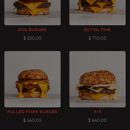
EGG BURGER
EXTRA TIME
$
630,00
$
710,00
PULLED PORK BURGER
3×3
$
640,00
$
640,00