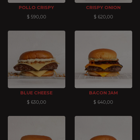
POLLO CRISPY
CRISPY ONION
$
590,00
$
620,00
BLUE CHEESE
BACON JAM
$
630,00
$
640,00