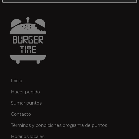
r
e
c
i
o
s
:
d
e
Inicio
s
d
Hacer pedido
e
Sumar puntos
$
Contacto
6
Términos y condiciones programa de puntos
5
Horarios locales