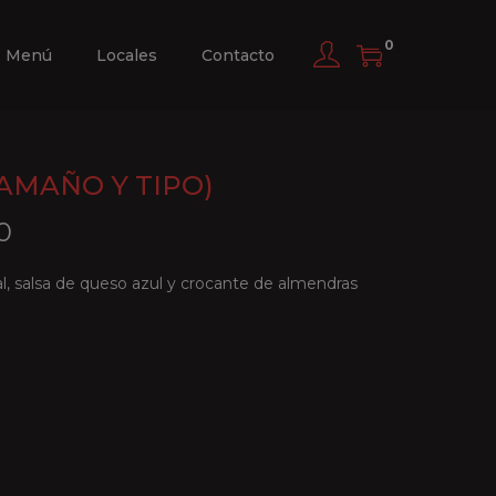
0
Menú
Locales
Contacto
AMAÑO Y TIPO)
R
0
a
, salsa de queso azul y crocante de almendras
n
g
o
d
e
p
r