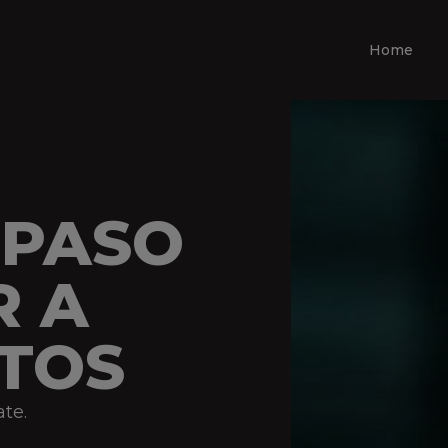
Home
 PASO
R A
TOS
ate.